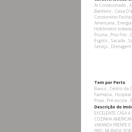
Ar Condicionado , Á
Banheiro , Caixa D'á
Condomínio Fechado
Americana , Energia
Hidrômetro Individual
Piscina , Piso Frio 
Esgoto , Sacada , Sa
Serviço , Drenagem
Tem por Perto
Banco , Centro da Ci
Farmácia , Hospital 
Praia , Pré-escola ,
Descrição do Imó
EXCELENTE CASA 4
COZINHA AMERICANA
VARANDA FRENTE E
FRIO, MURADA, PO