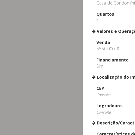
Casa de Condomín
Quartos
4
Valores e Operaç
Venda
$550,000.00
Financiamento
Sim
Localização do I
CEP
Consulte
Logradouro
Consulte
Descrição/Caract
Características d