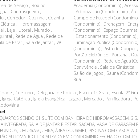
rea de Serviço , Box no
Academia (Condomínio) , Acessív
gua , Churrasqueira ,
, Arborização (Condomínio) , Área
 , Corredor , Cozinha , Cozinha
Campo de Futebol (Condomínio)
 Elétrica , Hidromassagem ,
(Condomínio) , Drenagem , Energi
 , Laje , Litoral , Murado ,
(Condomínio) , Espaço Gourmet ,
, Quintal , Rede de Agua , Rede de
, Estacionamento (Condomínio) ,
la de Estar , Sala de Jantar , WC
Iluminação Pública (Condomínio) ,
(Condomínio) , Pista de Cooper ,
Portão Eletrônico , Portaria , Qu
(Condomínio) , Rede de Agua (Co
Convivência , Sala de Ginástica ,
Salão de Jogos , Sauna (Condomí
Rua
dade , Cursinho , Delegacia de Polícia , Escola 1º Grau , Escola 2º Gra
, Igreja Católica , Igreja Evangélica , Lagoa , Mercado , Panificadora , 
 Rodoviária
vel
 QUARTOS SENDO 01 SUÍTE COM BANHEIRA DE HIDROMASSAGEM, 3 B
 INTEGRADA, SALA DE JANTAR E ESTAR, SACADA, VAGA DE GARAGEM P
 FUNDOS, CHURRASQUEIRA, ÁREA GOURMET, PISCINA COM CASCATA, C
RTÃO AUTOMÁTICO, LOCALIZADA EM CONDOMINIO FECHADO COM TO