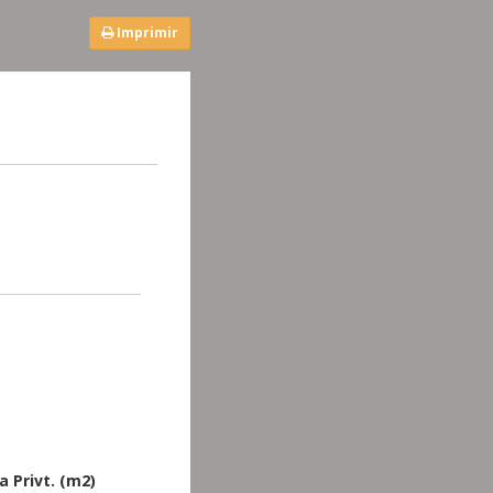
Imprimir
a Privt. (m2)