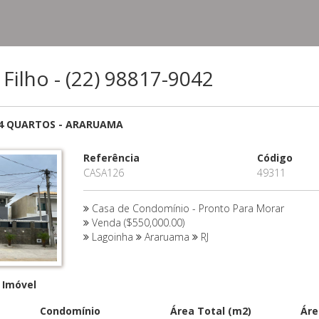
ilho - (22) 98817-9042
4 QUARTOS - ARARUAMA
Referência
Código
CASA126
49311
Casa de Condomínio - Pronto Para Morar
Venda ($550,000.00)
Lagoinha
Araruama
RJ
 Imóvel
Condomínio
Área Total (m2)
Áre