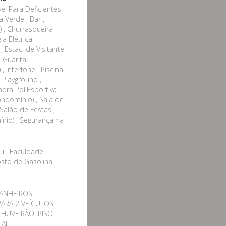
el Para Deficientes
 Verde , Bar ,
 , Churrasqueira
a Elétrica
 Estac. de Visitante
 Guarita ,
 Interfone , Piscina
 Playground ,
adra PoliEsportiva
ndomínio) , Sala de
 Salão de Festas ,
nio) , Segurança na
u , Faculdade ,
Posto de Gasolina ,
ANHEIROS,
ARA 2 VEÍCULOS,
HUVEIRÃO, PISO
TAL