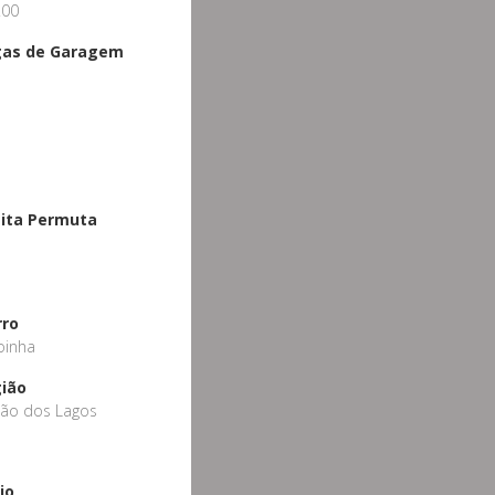
.00
gas de Garagem
ita Permuta
o
rro
oinha
ião
ião dos Lagos
io