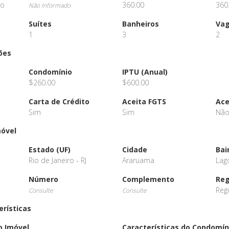
io
360.00
360
Não Informado
Suítes
Banheiros
Va
1
3
2
ões
Condomínio
IPTU (Anual)
$260.00
$600.00
Carta de Crédito
Aceita FGTS
Ace
Sim
Sim
Nã
móvel
Estado (UF)
Cidade
Bai
Rio de Janeiro - RJ
Araruama
Lag
Número
Complemento
Reg
Reg
Consulte
Consulte
erísticas
o Imóvel
Características do Condomín