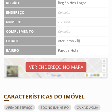
REGIÃO
Região dos Lagos
ENDEREÇO
Consulte
NÚMERO
Consulte
COMPLEMENTO
Consulte
CIDADE
Araruama - RJ
BAIRRO
Parque Hotel
VER ENDEREÇO NO MAPA
CARACTERÍSTICAS DO IMÓVEL
ÁREA DE SERVIÇO
BOX NO BANHEIRO
CAIXA D'ÁGUA