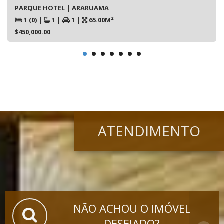
PARQUE HOTEL | ARARUAMA
1 (0)
|
1
|
1
|
65.00M²
$450,000.00
ATENDIMENTO
NÃO ACHOU O IMÓVEL
DESEJADO?