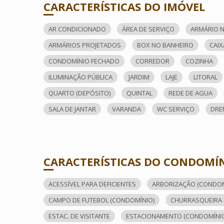
CARACTERÍSTICAS DO IMÓVEL
AR CONDICIONADO
ÁREA DE SERVIÇO
ARMÁRIO N
ARMÁRIOS PROJETADOS
BOX NO BANHEIRO
CAIX
CONDOMÍNIO FECHADO
CORREDOR
COZINHA
ILUMINAÇÃO PÚBLICA
JARDIM
LAJE
LITORAL
QUARTO (DEPÓSITO)
QUINTAL
REDE DE AGUA
SALA DE JANTAR
VARANDA
WC SERVIÇO
DRE
CARACTERÍSTICAS DO CONDOMÍ
ACESSÍVEL PARA DEFICIENTES
ARBORIZAÇÃO (CONDOM
CAMPO DE FUTEBOL (CONDOMÍNIO)
CHURRASQUEIRA 
ESTAC. DE VISITANTE
ESTACIONAMENTO (CONDOMÍNI