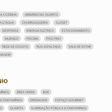
A COZINHA
ARMÁRIO NO QUARTO
A D'ÁGUA
CHURRASQUEIRA
CLOSET
DESPENSA
ENERGIA ELÉTRICA
ESTACIONAMENTO
MURADO
PISCINA
PISO FRIO
REDE DE ESGOTO
RUA ASFALTADA
SALA DE ESTAR
NAGEM
NIO
ÍNIO)
ÁREA VERDE
BAR
(CONDOMÍNIO)
DRENAGEM
ESPAÇO GOURMET
O)
GUARITA
ILUMINAÇÃO PÚBLICA (CONDOMÍNIO)