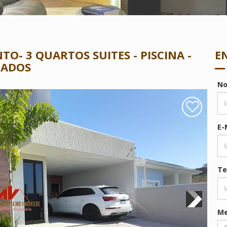
- 3 QUARTOS SUITES - PISCINA -
E
JADOS
N
E-
Te
M