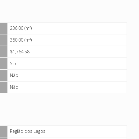
236.00 (m²)
360.00 (m²)
$1,764.58
Sim
Não
Não
Região dos Lagos